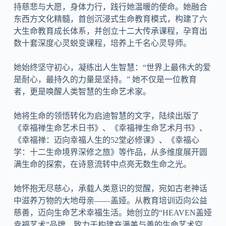
持慈悲与大愿，身体力行，践行她温暖的使命。她融合
东西方文化精髓，首创沉浸式生命教育模式，构建了六
大生命教育成长体系，并创立十二大传承课程，孕育出
数十套深度心灵蜕变课程，培养上千名心灵导师。
她始终坚守初心，凝练出人生智慧：“世界上最伟大的爱
是耐心，最持久的力量是坚持。” 她不仅是一位教育
者，更是唤醒人类智慧的生命艺术家。
她将生命的领悟转化为启迪智慧的文字，陆续出版了
《幸福禅生命艺术日书》、《幸福禅生命艺术月书》、
《幸福禅：迈向幸福人生的52堂必修课》、《幸福心
学：十二生命境界深修之旅》等作品，从多维度展开圆
满生命的探索，在诗意流转中点亮无数生命之光。
她怀抱无尽慈心，承载人类意识的觉醒，宛如古老神话
中滋养万物的大地母亲——盖娅。从教育培训迈向公益
慈善，迈向生命艺术幸福生活。她创立的“HEAVEN盖娅
幸福艺术”品牌，致力于构建充满美与善的生命艺术空