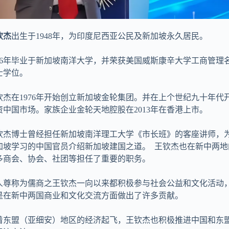
钦杰
出生于1948年，为印度尼西亚公民及新加坡永久居民。
976年毕业于新加坡南洋大学，并荣获美国威斯康辛大学工商管理
士学位。
钦杰在1976年开始创立新加坡金轮集团。并在上个世纪九十年代
资中国市场。家族企业金轮天地腔股在2013年在香港上市。
钦杰博士曾经担任新加坡南洋理工大学《市长班》的客座讲师，
加坡学习的中国官员介绍新加坡建国之道。 王钦杰也在新中两地
多商会、协会、社团等担任了重要的职务。
人尊称为儒商之王钦杰一向以来都积极参与社会公益和文化活动
是在新中两国商业和文化交流方面做出了许多贡献。
着东盟（亚细安）地区的经济起飞，王钦杰也积极推进中国和东