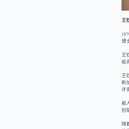
王
1
博
王
投
王
新
许
被
别
随