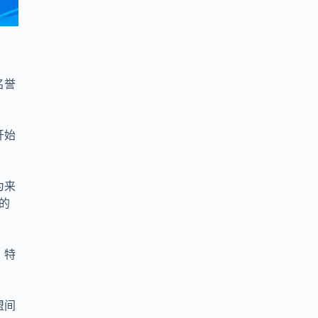
名誉
开始
为来
的
，特
盟间